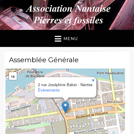
ANPF
Association Nantaise Pierres et Fossiles
MENU
Assemblée Générale
15
×
2 rue Joséphine Baker - Nantes
Évènements