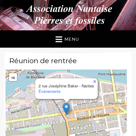
ANPF
Association Nantaise Pierres et Fossiles
MENU
Réunion de rentrée
15
×
2 rue Joséphine Baker - Nantes
Évènements