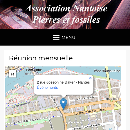
ANPF
Association Nantaise Pierres et Fossiles
MENU
Réunion mensuelle
15
×
2 rue Joséphine Baker - Nantes
Évènements