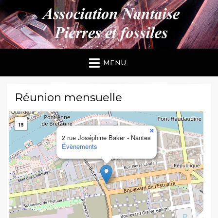
ANPF
Association Nantaise Pierres et Fossiles
MENU
Réunion mensuelle
15
×
2 rue Joséphine Baker - Nantes
Évènements