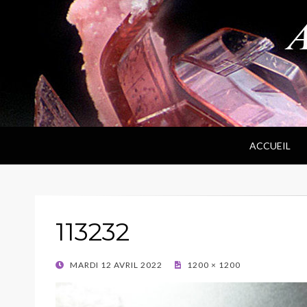
ANPF
Association Nantaise Pierres et Fossiles
ACCUEIL
113232
POSTED
MARDI 12 AVRIL 2022
1200 × 1200
ON