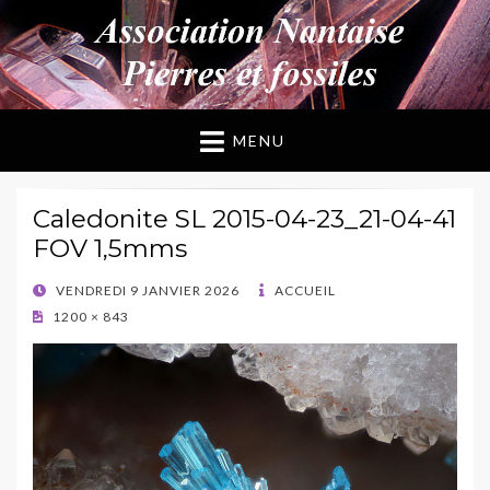
ANPF
Association Nantaise Pierres et Fossiles
MENU
Caledonite SL 2015-04-23_21-04-41
FOV 1,5mms
POSTED
VENDREDI 9 JANVIER 2026
ACCUEIL
ON
1200 × 843