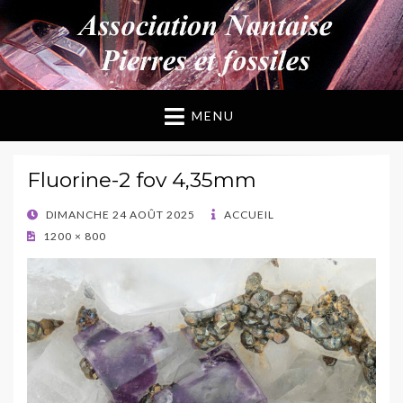
ANPF
Association Nantaise Pierres et Fossiles
MENU
Fluorine-2 fov 4,35mm
POSTED
DIMANCHE 24 AOÛT 2025
ACCUEIL
ON
1200 × 800