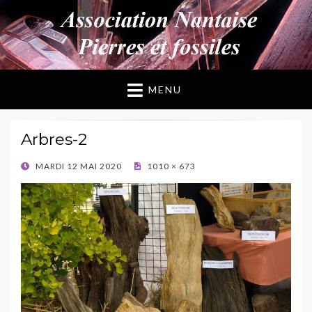
ANPF
Association Nantaise Pierres et Fossiles
MENU
Arbres-2
POSTED
MARDI 12 MAI 2020
1010 × 673
ON