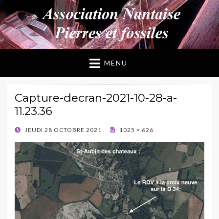
ANPF
Association Nantaise Pierres et Fossiles
MENU
Capture-decran-2021-10-28-a-
11.23.36
POSTED
JEUDI 28 OCTOBRE 2021
1025 × 626
ON