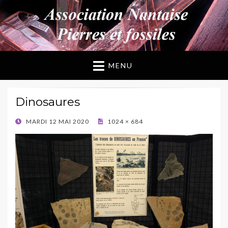
ANPF
Association Nantaise Pierres et Fossiles
MENU
Dinosaures
POSTED
MARDI 12 MAI 2020
1024 × 684
ON