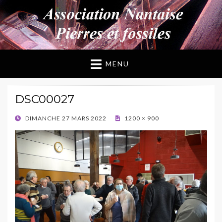
ANPF
Association Nantaise Pierres et Fossiles
MENU
DSC00027
POSTED
DIMANCHE 27 MARS 2022
1200 × 900
ON