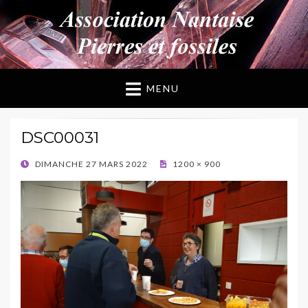
ANPF
Association Nantaise Pierres et Fossiles
MENU
DSC00031
POSTED
DIMANCHE 27 MARS 2022
1200 × 900
ON