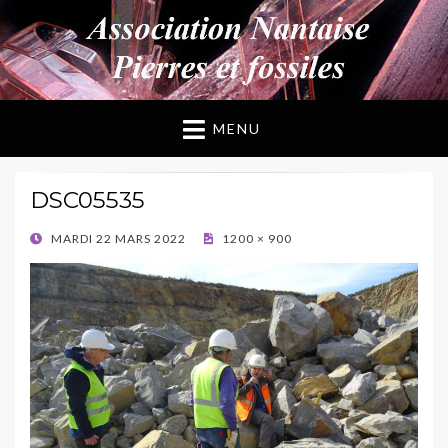
ANPF
Association Nantaise Pierres et Fossiles
MENU
DSC05535
POSTED
MARDI 22 MARS 2022
1200 × 900
ON