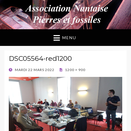
ANPF
Association Nantaise Pierres et Fossiles
MENU
DSC05564-red1200
POSTED
MARDI 22 MARS 2022
1200 × 900
ON