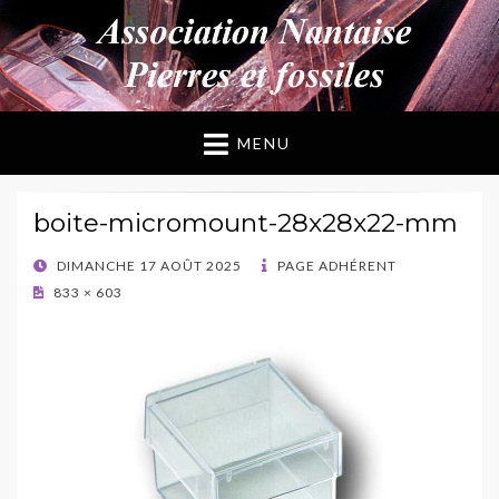
ANPF
Association Nantaise Pierres et Fossiles
MENU
boite-micromount-28x28x22-mm
POSTED
DIMANCHE 17 AOÛT 2025
PAGE ADHÉRENT
ON
833 × 603