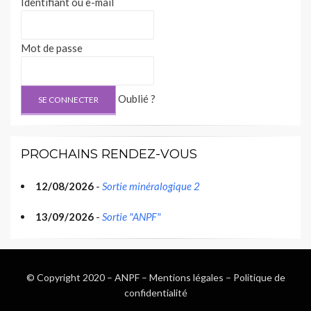
Identifiant ou e-mail
Mot de passe
Oublié ?
PROCHAINS RENDEZ-VOUS
12/08/2026
-
Sortie minéralogique 2
13/09/2026
-
Sortie "ANPF"
© Copyright 2020 –
ANPF
–
Mentions légales
–
Politique de
confidentialité
Wisteria Theme by
WPFriendship
⋅
Powered by
WordPress