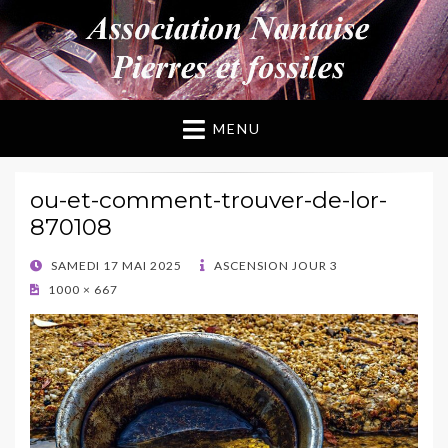
ANPF
Association Nantaise Pierres et Fossiles
MENU
ou-et-comment-trouver-de-lor-
870108
POSTED
SAMEDI 17 MAI 2025
ASCENSION JOUR 3
ON
1000 × 667