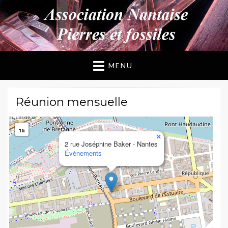
ANPF
Association Nantaise Pierres et Fossiles
MENU
Réunion mensuelle
15
×
2 rue Joséphine Baker - Nantes
Évènements