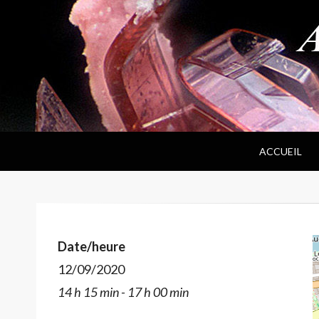
ANPF
Association Nantaise Pierres et Fossiles
ACCUEIL
Date/heure
12/09/2020
14 h 15 min - 17 h 00 min