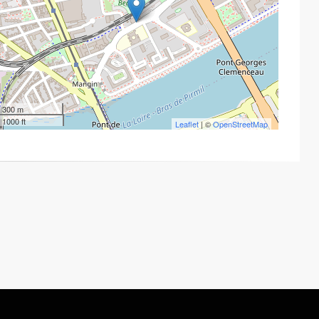
300 m
1000 ft
Leaflet
| ©
OpenStreetMap