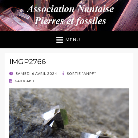
ANPF
Association Nantaise Pierres et Fossiles
MENU
IMGP2766
POSTED
SAMEDI 6 AVRIL 2024
SORTIE “ANPF”
ON
640 × 480