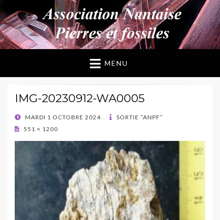
ANPF
Association Nantaise Pierres et Fossiles
MENU
IMG-20230912-WA0005
POSTED
MARDI 1 OCTOBRE 2024
SORTIE “ANPF”
ON
551 × 1200