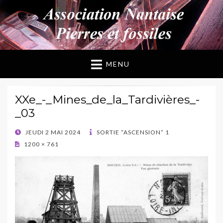
ANPF
Association Nantaise Pierres et Fossiles
MENU
XXe_-_Mines_de_la_Tardivières_-
_03
POSTED
JEUDI 2 MAI 2024
SORTIE “ASCENSION” 1
ON
1200 × 761