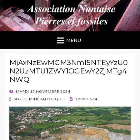
ANPF
Association Nantaise Pierres et Fossiles
MENU
MjAxNzEwMGM3NmI5NTEyYzU0
N2UzMTU1ZWY1OGEwY2ZjMTg4
NWQ
POSTED
MARDI 12 NOVEMBRE 2024
ON
SORTIE MINÉRALOGIQUE
1200 × 674