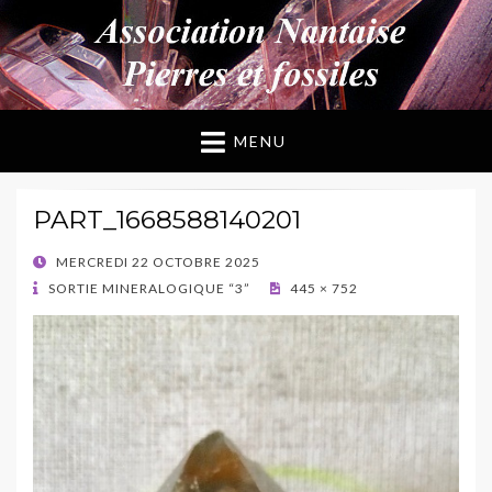
ANPF
Association Nantaise Pierres et Fossiles
MENU
PART_1668588140201
POSTED
MERCREDI 22 OCTOBRE 2025
ON
SORTIE MINERALOGIQUE “3”
445 × 752