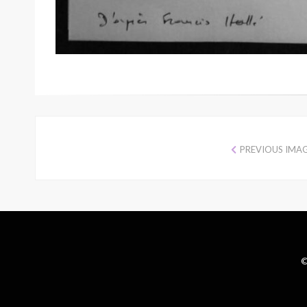
PREVIOUS IMA
©
Wisteria Theme by
WPFriendship
⋅
Powered by
WordPress