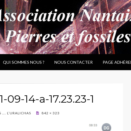
QUI SOMMES NOUS ?
NOUS CONTACTER
PAGE ADHÉRE
09-14-a-17.23.23-1
S …. L’URALICHAS
842 × 323