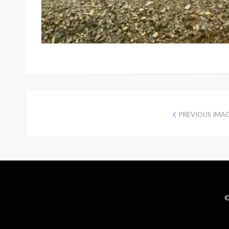
PREVIOUS IMA
©
Wisteria Theme by
WPFriendship
⋅
Powered by
WordPress