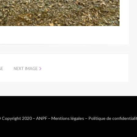
GE
NEXT IMAGE
 Copyright 2020 –
ANPF
–
Mentions légales
–
Politique de confidentiali