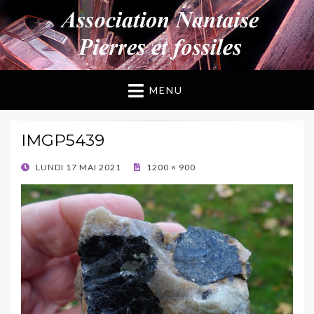
ANPF
Association Nantaise Pierres et Fossiles
MENU
IMGP5439
POSTED
LUNDI 17 MAI 2021
1200 × 900
ON