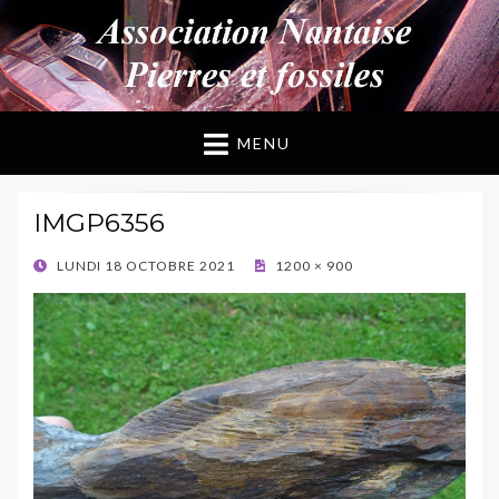
ANPF
Association Nantaise Pierres et Fossiles
MENU
IMGP6356
POSTED
LUNDI 18 OCTOBRE 2021
1200 × 900
ON