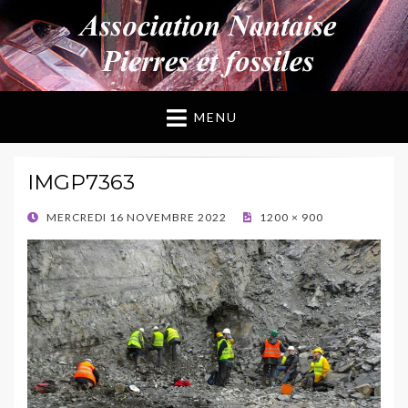
ANPF
Association Nantaise Pierres et Fossiles
MENU
IMGP7363
POSTED
MERCREDI 16 NOVEMBRE 2022
1200 × 900
ON