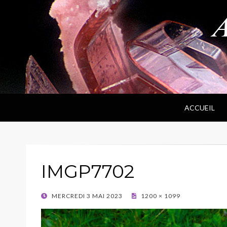
ANPF
Association Nantaise Pierres et Fossiles
ACCUEIL
IMGP7702
POSTED
MERCREDI 3 MAI 2023
1200 × 1099
ON