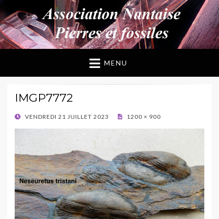
ANPF
Association Nantaise Pierres et Fossiles
MENU
IMGP7772
POSTED
VENDREDI 21 JUILLET 2023
1200 × 900
ON