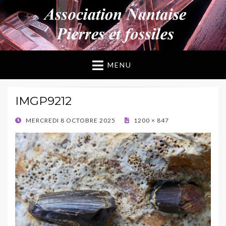
ANPF
Association Nantaise Pierres et Fossiles
MENU
IMGP9212
POSTED
MERCREDI 8 OCTOBRE 2025
1200 × 847
ON