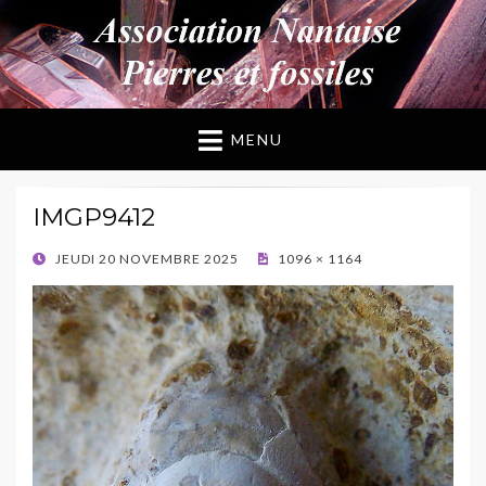
ANPF
Association Nantaise Pierres et Fossiles
MENU
IMGP9412
POSTED
JEUDI 20 NOVEMBRE 2025
1096 × 1164
ON