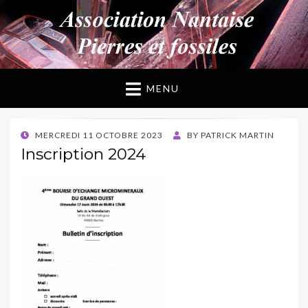
ANPF
Association Nantaise Pierres et Fossiles
MENU
POSTED
MERCREDI 11 OCTOBRE 2023
BY
PATRICK MARTIN
ON
Inscription 2024