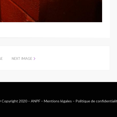
GE
NEXT IMAGE
 Copyright 2020 –
ANPF
–
Mentions légales
–
Politique de confidentiali