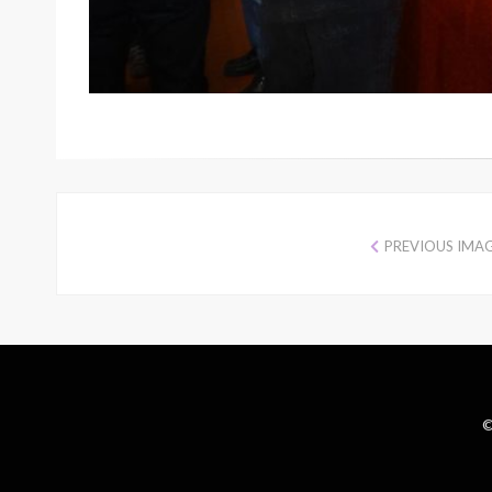
PREVIOUS IMA
©
Wisteria Theme by
WPFriendship
⋅
Powered by
WordPress