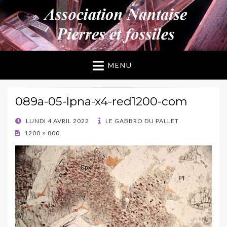
ANPF
Association Nantaise Pierres et Fossiles
MENU
089a-05-lpna-x4-red1200-com
POSTED
LUNDI 4 AVRIL 2022
LE GABBRO DU PALLET
ON
1200 × 800