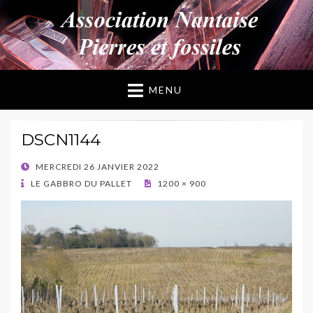
ANPF
Association Nantaise Pierres et Fossiles
MENU
DSCN1144
POSTED
MERCREDI 26 JANVIER 2022
ON
LE GABBRO DU PALLET
1200 × 900