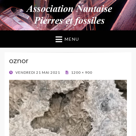
ANPF
Association Nantaise Pierres et Fossiles
MENU
oznor
POSTED
VENDREDI 21 MAI 2021
1200 × 900
ON