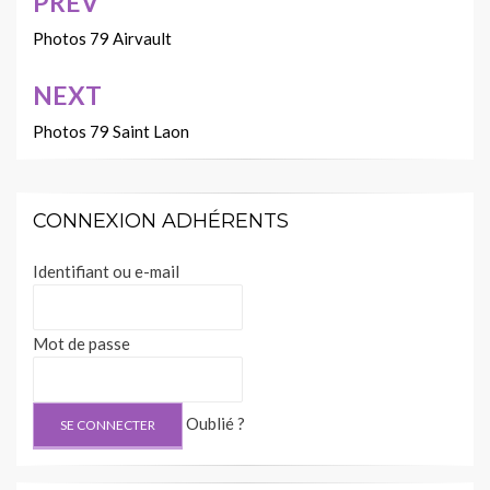
PREV
Navigation
de
Photos 79 Airvault
l’article
NEXT
Photos 79 Saint Laon
CONNEXION ADHÉRENTS
Identifiant ou e-mail
Mot de passe
Oublié ?