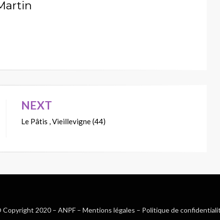
Martin
NEXT
Le Pâtis , Vieillevigne (44)
 Copyright 2020 –
ANPF
–
Mentions légales
–
Politique de confidentiali