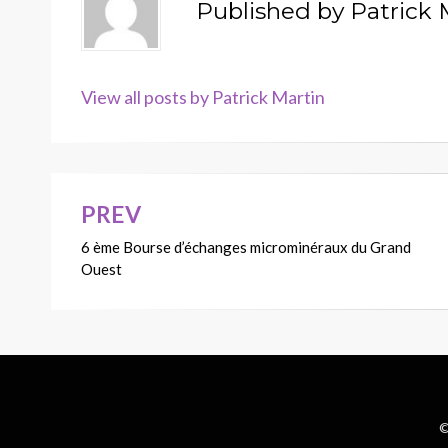
Published by
Patrick 
View all posts by Patrick Martin
PREV
Navigation
6 ème Bourse d’échanges microminéraux du Grand
de
Ouest
l’article
©