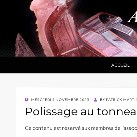
ANPF
Association Nantaise Pierres et Fossiles
ACCUEIL
POSTED
MERCREDI 5 NOVEMBRE 2025
BY
PATRICK MARTI
ON
Polissage au tonne
Ce contenu est réservé aux membres de l'associa