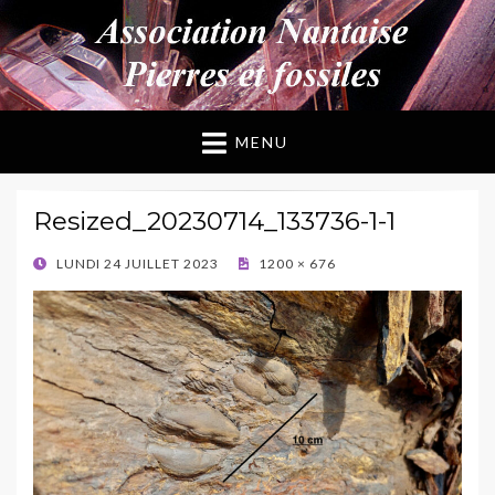
ANPF
Association Nantaise Pierres et Fossiles
MENU
Resized_20230714_133736-1-1
POSTED
LUNDI 24 JUILLET 2023
1200 × 676
ON