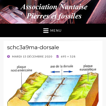
ANPF
Association Nantaise Pierres et Fossiles
MENU
schc3a9ma-dorsale
POSTED
MARDI 15 DÉCEMBRE 2020
695 × 528
ON