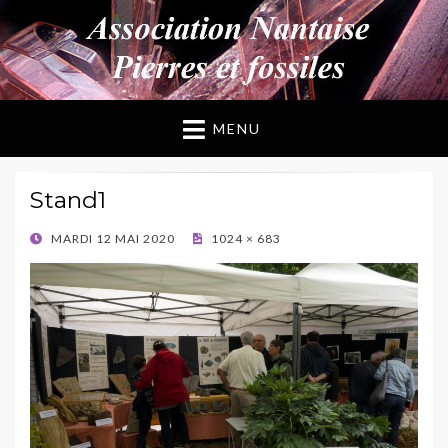
ANPF
Association Nantaise Pierres et Fossiles
MENU
Stand1
POSTED
MARDI 12 MAI 2020
1024 × 683
ON