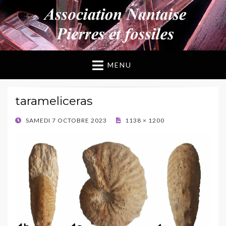
ANPF
Association Nantaise Pierres et Fossiles
MENU
tarameliceras
POSTED
SAMEDI 7 OCTOBRE 2023
1138 × 1200
ON