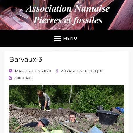
ANPF
Association Nantaise Pierres et Fossiles
MENU
Barvaux-3
POSTED
MARDI 2 JUIN 2020
VOYAGE EN BELGIQUE
ON
600 × 400