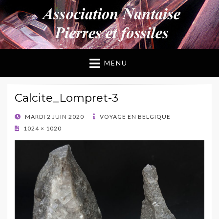
ANPF
Association Nantaise Pierres et Fossiles
MENU
Calcite_Lompret-3
POSTED
MARDI 2 JUIN 2020
VOYAGE EN BELGIQUE
ON
1024 × 1020