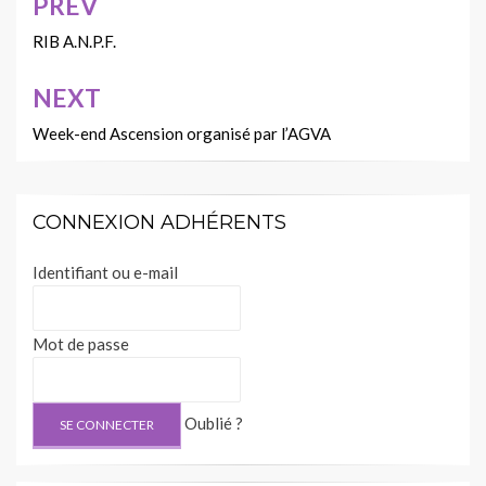
PREV
Navigation
de
RIB A.N.P.F.
l’article
NEXT
Week-end Ascension organisé par l’AGVA
CONNEXION ADHÉRENTS
Identifiant ou e-mail
Mot de passe
Oublié ?