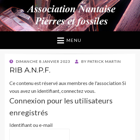
ANPF
Association Nantaise Pierres et Fossiles
MENU
POSTED
DIMANCHE 8 JANVIER 2023
BY
PATRICK MARTIN
ON
RIB A.N.P.F.
Ce contenu est réservé aux membres de l'association Si
vous avez un identifiant, connectez vous.
Connexion pour les utilisateurs
enregistrés
Identifiant ou e-mail