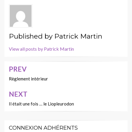
Published by
Patrick Martin
View all posts by Patrick Martin
PREV
Navigation
de
Règlement intérieur
l’article
NEXT
Il était une fois … le Liopleurodon
CONNEXION ADHÉRENTS